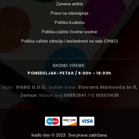
Zamena artikla
Pravo na odustajanje
Politika kvaliteta
Politika zaštite životne sredine
Politika zaštite zdravlja i bezbednosti na radu (OH&S)
RADNO VREME:
PONEDELJAK-PETAK / 8:00h - 16:00h
IVAĐO D.O.O.
Stevana Markovića br.8,
Naziv:
Sedište firme:
Zemun
06882641
100011436
Maticni broj:
PIB:
Ivađo doo © 2023. Sva prava zadržana.