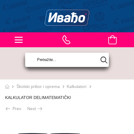
Školski pribor i oprema
Kalkulatori
KALKULATOR DELIMATEMATIČKI
Prev
Next