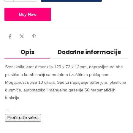
Buy Now
Opis
Dodatne informacije
Stoni kalkulator dimenzija 120 x 72 x 12mm, napravljen od abs
plastike u kombinaciji sa metalom i zaštitnim poklopcem.
Mogućnost upisa 10 cifara. Sadrži napajanje baterijom, plastične
dugmiće, automatsko i manuelno gašenje,56 matematičkih
funkcija.
…
Pročitajte više…