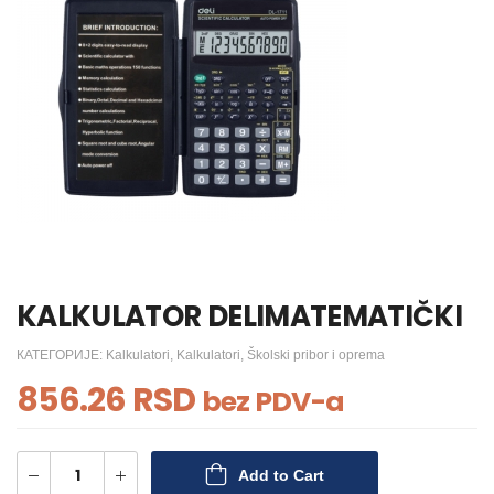
KALKULATOR DELIMATEMATIČKI
КАТЕГОРИЈЕ:
Kalkulatori
,
Kalkulatori
,
Školski pribor i oprema
856.26
RSD
bez PDV-a
Add to Cart