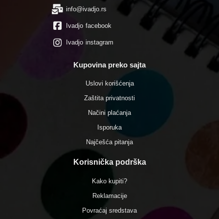
info@ivadjo.rs
Ivadjo facebook
Ivadjo instagram
Kupovina preko sajta
Uslovi korišćenja
Zaštita privatnosti
Načini plaćanja
Isporuka
Najčešća pitanja
Korisnička podrška
Kako kupiti?
Reklamacije
Povraćaj sredstava