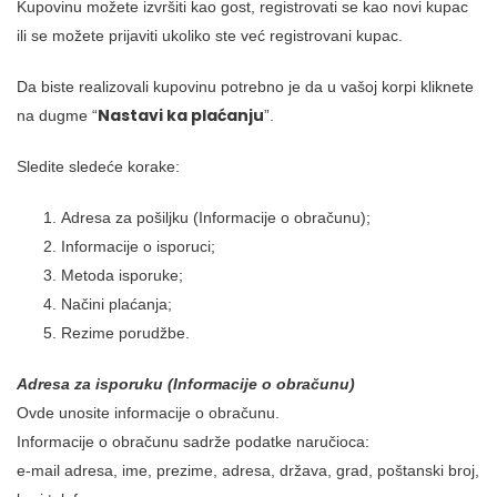
Kupovinu možete izvršiti kao gost, registrovati se kao novi kupac
ili se možete prijaviti ukoliko ste već registrovani kupac.
Da biste realizovali kupovinu potrebno je da u vašoj korpi kliknete
Nastavi ka plaćanju
na dugme “
”.
Sledite sledeće korake:
Adresa za pošiljku (Informacije o obračunu);
Informacije o isporuci;
Metoda isporuke;
Načini plaćanja;
Rezime porudžbe.
Adresa za isporuku (Informacije o obračunu)
Ovde unosite informacije o obračunu.
Informacije o obračunu sadrže podatke naručioca:
e-mail adresa, ime, prezime, adresa, država, grad, poštanski broj,