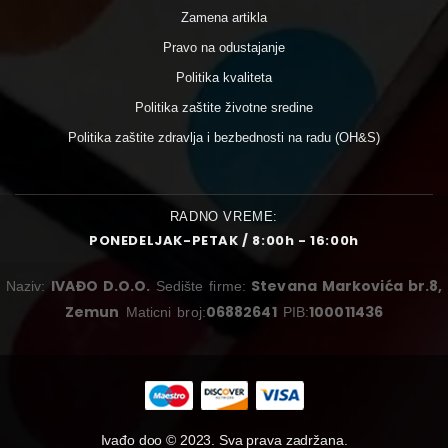
Zamena artikla
Pravo na odustajanje
Politika kvaliteta
Politika zaštite životne sredine
Politika zaštite zdravlja i bezbednosti na radu (OH&S)
RADNO VREME:
PONEDELJAK-PETAK / 8:00h - 16:00h
IVAĐO D.O.O.
Stevana Markovića br.8,
Naziv:
Sedište firme:
Zemun
06882641
100011436
Maticni broj:
PIB:
Ivađo doo © 2023. Sva prava zadržana.