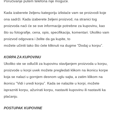
Poručivanje putem telefona nije moguće.
Kada izaberete željenu kategoriju izlistaće vam se proizvodi koje
ona sadrži. Kada izaberete željeni proizvod, na stranici tog
proizvoda naći će se sve informacije potrebne za kupovinu, kao
što su fotografije, cena, opis, specifikacija, komentari. Ukoliko vam
proizvod odgovara i želite da ga kupite, to
možete učiniti tako što ćete kliknuti na dugme “Dodaj u korpu”.
KORPA ZA KUPOVINU
Ukoliko ste se odlučili za kupovinu stavljanjem proizvoda u korpu,
proizvode u korpi uvek možete pregledati klikom na ikonicu korpe
koja se nalazi u gornjem desnom uglu sajta, a zatim klikom na
ikonicu “Vidi i uredi korpu”. Kada se nalazite u korpi, možete
isprazniti korpu, ažurirati korpu, nastaviti kupovinu ili nastaviti ka
plaćanju.
POSTUPAK KUPOVINE