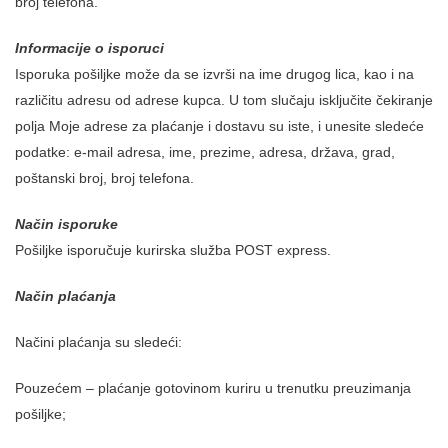
broj telefona.
Informacije o isporuci
Isporuka pošiljke može da se izvrši na ime drugog lica, kao i na
različitu adresu od adrese kupca. U tom slučaju isključite čekiranje
polja Moje adrese za plaćanje i dostavu su iste, i unesite sledeće
podatke: e-mail adresa, ime, prezime, adresa, država, grad,
poštanski broj, broj telefona.
Način isporuke
Pošiljke isporučuje kurirska služba POST express.
Način plaćanja
Načini plaćanja su sledeći:
Pouzećem – plaćanje gotovinom kuriru u trenutku preuzimanja
pošiljke;