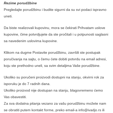
Rezime porudžbine
Pregledajte porudžbinu i budite sigurni da su svi podaci ispravno
uneti.
Da biste realizovali kupovinu, mora se čekirati Prihvatam uslove
kupovine, čime potvrdjujete da ste pročitali i u potpunosti saglasni
sa navedenim uslovima kupovine.
Klikom na dugme Postavite porudžbinu, završili ste postupak
poručivanja na sajtu, o čemu ćete dobiti potvrdu na email adresi,
koju ste prethodno uneli, sa svim detaljima Vaše porudžbine.
Ukoliko su poručeni proizvodi dostupni na stanju, okvirni rok za
isporuku je do 7 radnih dana.
Ukoliko proizvod nije dostupan na stanju, blagovremeno ćemo
Vas obavestiti.
Za sva dodatna pitanja vezano za vašu porudžbinu možete nam
se obratiti putem kontakt forme, preko email-a info@ivadjo.rs ili