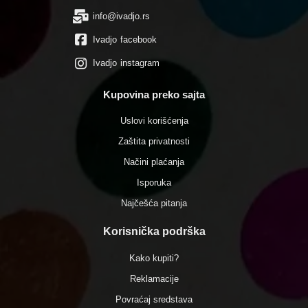
info@ivadjo.rs
Ivadjo facebook
Ivadjo instagram
Kupovina preko sajta
Uslovi korišćenja
Zaštita privatnosti
Načini plaćanja
Isporuka
Najčešća pitanja
Korisnička podrška
Kako kupiti?
Reklamacije
Povraćaj sredstava