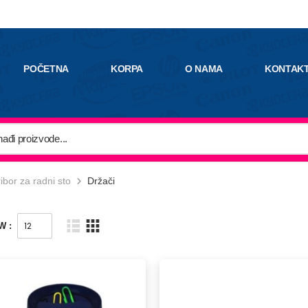
POČETNA
KORPA
O NAMA
KONTAK
ibor za radni sto
Držači
W :