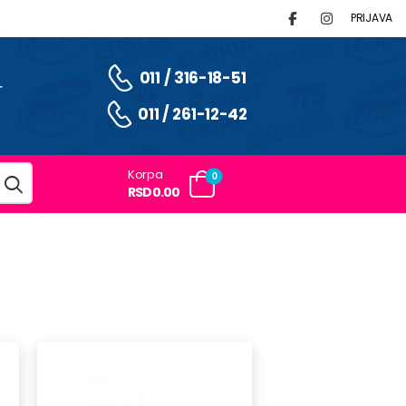
PRIJAVA
011 / 316-18-51
T
011 / 261-12-42
Korpa
0
RSD0.00