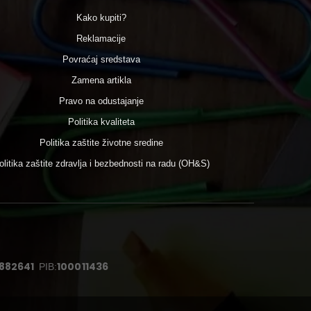
Kako kupiti?
Reklamacije
Povraćaj sredstava
Zamena artikla
Pravo na odustajanje
Politika kvaliteta
Politika zaštite životne sredine
olitika zaštite zdravlja i bezbednosti na radu (OH&S)
882641
100011436
PIB: