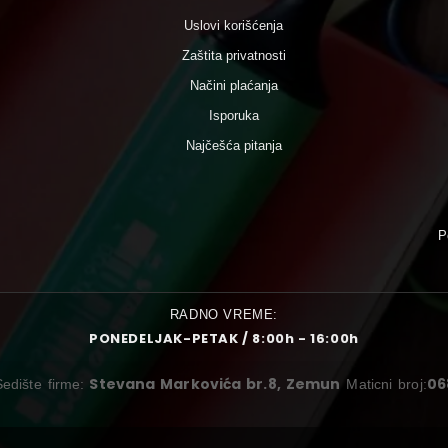
Uslovi korišćenja
Zaštita privatnosti
Načini plaćanja
Isporuka
Najčešća pitanja
P
RADNO VREME:
PONEDELJAK-PETAK / 8:00h - 16:00h
Stevana Markovića br.8, Zemun
06
Sedište firme:
Maticni broj: