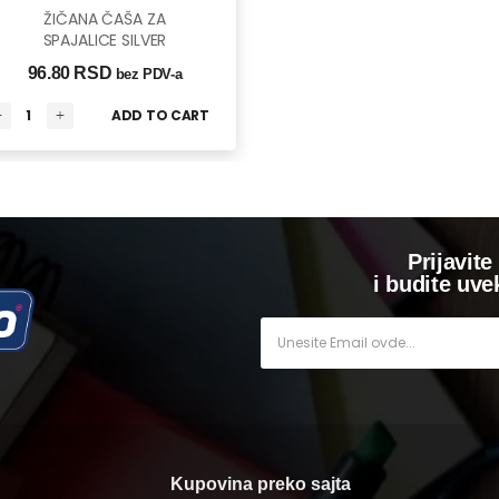
ŽIČANA ČAŠA ZA
SPAJALICE SILVER
96.80 
RSD
bez PDV-a
ADD TO CART
Prijavite
i budite uve
Kupovina preko sajta