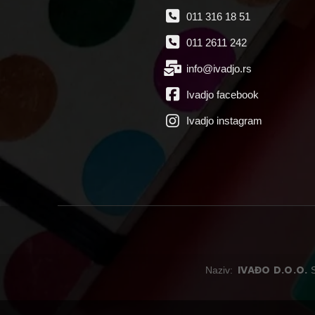
011 316 18 51
011 2611 242
info@ivadjo.rs
Ivadjo facebook
Ivadjo instagram
IVAĐO D.O.O.
Naziv: