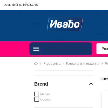
Dobro došli na IVADJO.RS.
Prodavnica
Kancelarijski materijal
Pr
SHO
Brend
Maped
Optima