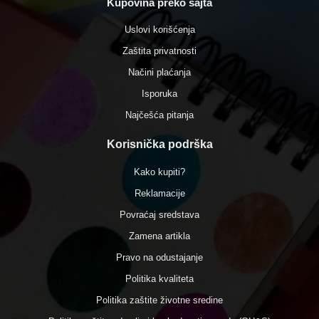
Kupovina preko sajta
Uslovi korišćenja
Zaštita privatnosti
Načini plaćanja
Isporuka
Najčešća pitanja
Korisnička podrška
Kako kupiti?
Reklamacije
Povraćaj sredstava
Zamena artikla
Pravo na odustajanje
Politika kvaliteta
Politika zaštite životne sredine