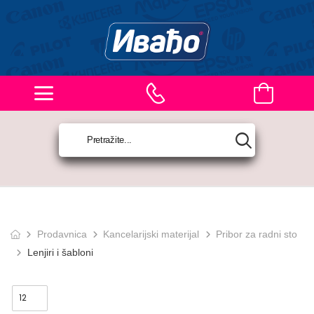
Prodavnica
Kancelarijski materijal
Pribor za radni sto
Lenjiri i šabloni