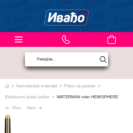
Kancelarijski materijal
Pribor za pisanje
Ekskluzivni pisaći pribor
WATERMAN roler HEMISPHERE
Prev
Next