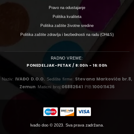
Pravo na odustajanje
Politika kvaliteta
Politika zaštite životne sredine
Politika zaštite zdravlja i bezbednosti na radu (OH&S)
RADNO VREME:
PONEDELJAK-PETAK / 8:00h - 16:00h
IVAĐO D.O.O.
Stevana Markovića br.8,
Naziv:
Sedište firme:
Zemun
06882641
100011436
Maticni broj:
PIB:
Ivađo doo © 2023. Sva prava zadržana.