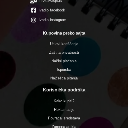
info@ivadjo.rs
Ivadjo facebook
Ivadjo instagram
Kupovina preko sajta
Uslovi korišćenja
Zaštita privatnosti
Načini plaćanja
Isporuka
Najčešća pitanja
Korisnička podrška
Kako kupiti?
Reklamacije
Povraćaj sredstava
Zamena artikla