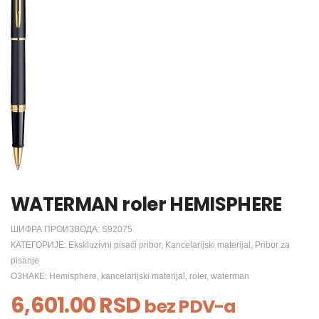
WATERMAN roler HEMISPHERE
ШИФРА ПРОИЗВОДА:
S92075
КАТЕГОРИЈЕ:
Ekskluzivni pisaći pribor
,
Kancelarijski materijal
,
Pribor za
pisanje
ОЗНАКЕ:
Hemisphere
,
kancelarijski materijal
,
roler
,
waterman
6,601.00
RSD
bez PDV-a