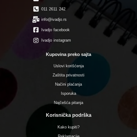
011 2611 242
info@ivadjo.rs
Ivadjo facebook
Ivadjo instagram
Kupovina preko sajta
Uslovi korišćenja
Zaštita privatnosti
Načini plaćanja
Isporuka
Najčešća pitanja
Korisnička podrška
Kako kupiti?
Reklamacije