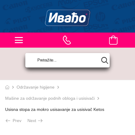
Održavanje higijene
Mašine za održavanje podnih obloga i usisivači
Usisna stopa za mokro usisavanje za usisivač Ketos
Prev
Next