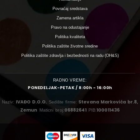
Povraćaj sredstava
Zamena artikla
Pravo na odustajanje
Politika kvaliteta
Politika zaštite životne sredine
Politika zaštite zdravlja i bezbednosti na radu (OH&S)
RADNO VREME:
PONEDELJAK-PETAK / 8:00h - 16:00h
IVAĐO D.O.O.
Stevana Markovića br.8,
Naziv:
Sedište firme:
Zemun
06882641
100011436
Maticni broj:
PIB: