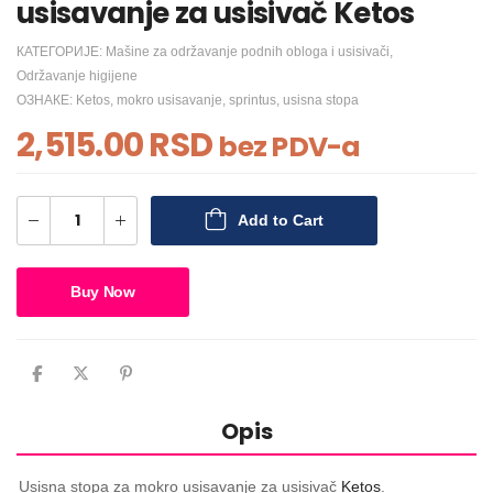
usisavanje za usisivač Ketos
КАТЕГОРИЈЕ:
Mašine za održavanje podnih obloga i usisivači
,
Održavanje higijene
ОЗНАКЕ:
Ketos
,
mokro usisavanje
,
sprintus
,
usisna stopa
2,515.00
RSD
bez PDV-a
Add to Cart
Buy Now
Opis
Usisna stopa za mokro usisavanje za usisivač
Ketos
.