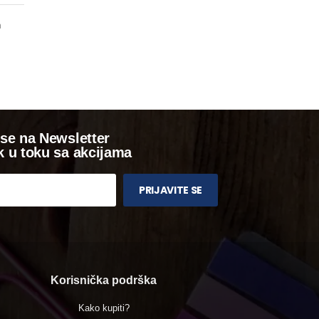
m
 se na Newsletter
k u toku sa akcijama
PRIJAVITE SE
Korisnička podrška
Kako kupiti?