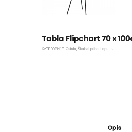
Tabla Flipchart 70 x 10
КАТЕГОРИЈЕ:
Ostalo
,
Školski pribor i oprema
Opis