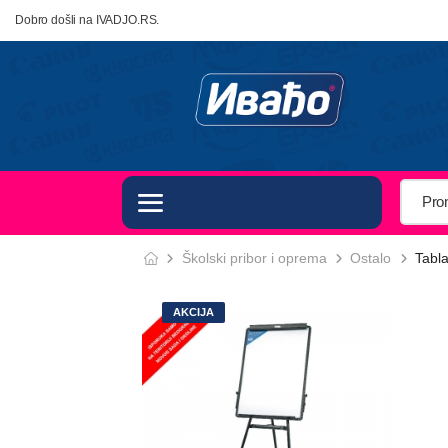
Dobro došli na IVADJO.RS.
Školski pribor i oprema
Ostalo
Tabla
AKCIJA