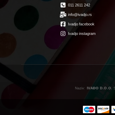
011 2611 242
info@ivadjo.rs
Ivadjo facebook
Ivadjo instagram
IVAĐO D.O.O.
Naziv: