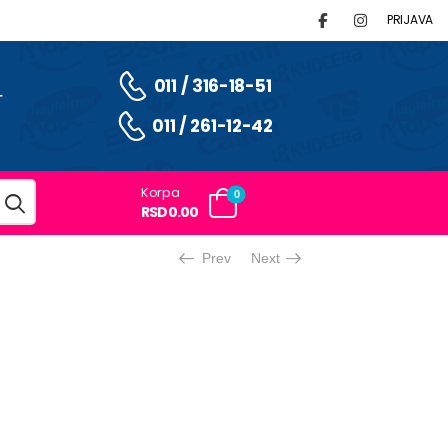
PRIJAVA
011 / 316-18-51
T
011 / 261-12-42
Korpa
0
RSD0.00
Prev
Next