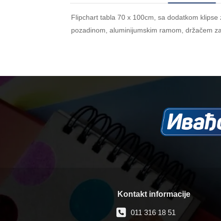
Flipchart tabla 70 x 100cm, sa dodatkom klipse
pozadinom, aluminijumskim ramom, držačem za
Kontakt informacije
011 316 18 51