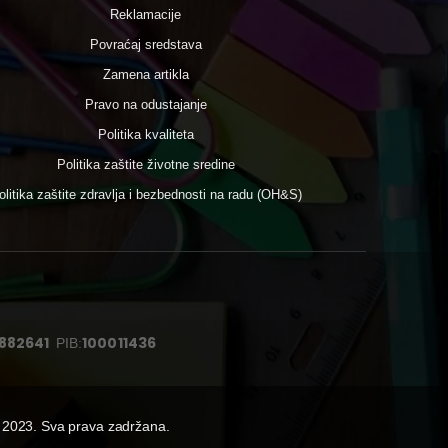
Reklamacije
Povraćaj sredstava
Zamena artikla
Pravo na odustajanje
Politika kvaliteta
Politika zaštite životne sredine
olitika zaštite zdravlja i bezbednosti na radu (OH&S)
882641
100011436
PIB:
 2023. Sva prava zadržana.