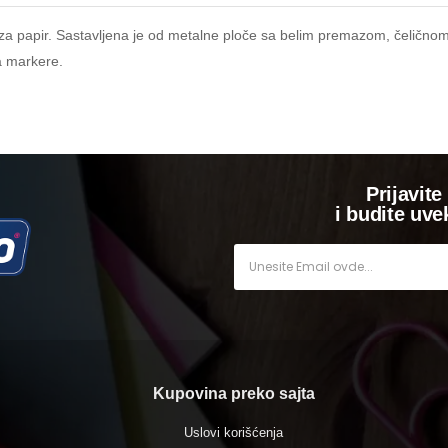
 za papir. Sastavljena je od metalne ploče sa belim premazom, čelično
 markere.
Prijavite
i budite uve
Kupovina preko sajta
Uslovi korišćenja