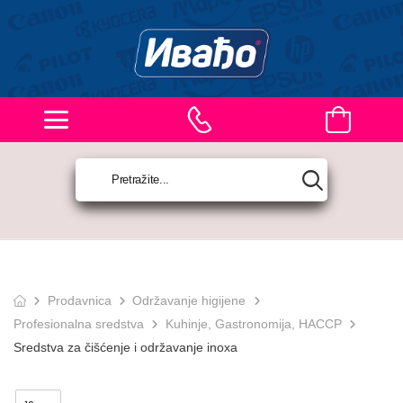
Prodavnica
Održavanje higijene
Profesionalna sredstva
Kuhinje, Gastronomija, HACCP
Sredstva za čišćenje i održavanje inoxa