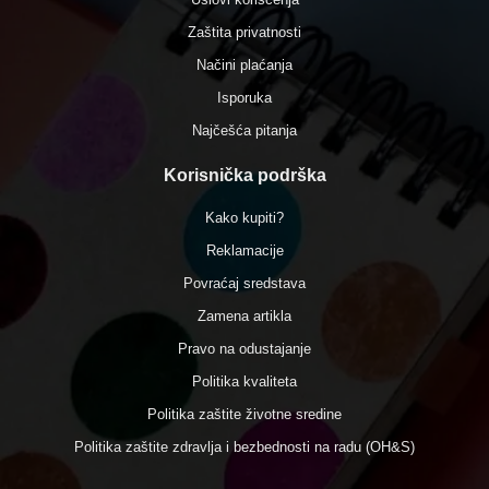
Zaštita privatnosti
Načini plaćanja
Isporuka
Najčešća pitanja
Korisnička podrška
Kako kupiti?
Reklamacije
Povraćaj sredstava
Zamena artikla
Pravo na odustajanje
Politika kvaliteta
Politika zaštite životne sredine
Politika zaštite zdravlja i bezbednosti na radu (OH&S)