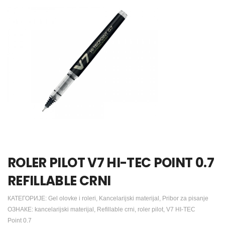
ROLER PILOT V7 HI-TEC POINT 0.7
REFILLABLE CRNI
КАТЕГОРИЈЕ:
Gel olovke i roleri
,
Kancelarijski materijal
,
Pribor za pisanje
ОЗНАКЕ:
kancelarijski materijal
,
Refillable crni
,
roler pilot
,
V7 HI-TEC
Point 0.7