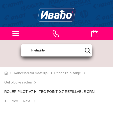
Kancelarijski materijal
Pribor za pisanje
Gel olovke i roleri
ROLER PILOT V7 HI-TEC POINT 0.7 REFILLABLE CRNI
Prev
Next