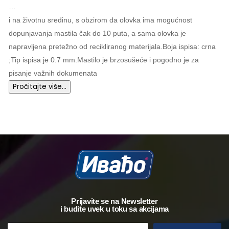
…
i na životnu sredinu, s obzirom da olovka ima mogućnost
dopunjavanja mastila čak do 10 puta, a sama olovka je
napravljena pretežno od recikliranog materijala.Boja ispisa: crna
;Tip ispisa je 0.7 mm.Mastilo je brzosušeće i pogodno je za
pisanje važnih dokumenata
Pročitajte više…
Prijavite se na Newsletter
i budite uvek u toku sa akcijama