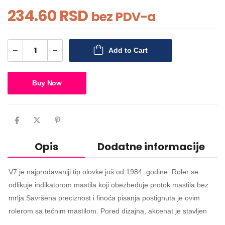
234.60
RSD
bez PDV-a
Add to Cart
Buy Now
Opis
Dodatne informacije
V7 je najprodavaniji tip olovke još od 1984. godine. Roler se
odlikuje indikatorom mastila koji obezbeđuje protok mastila bez
mrlja.Savršena preciznost i finoća pisanja postignuta je ovim
rolerom sa tečnim mastilom. Pored dizajna, akcenat je stavljen