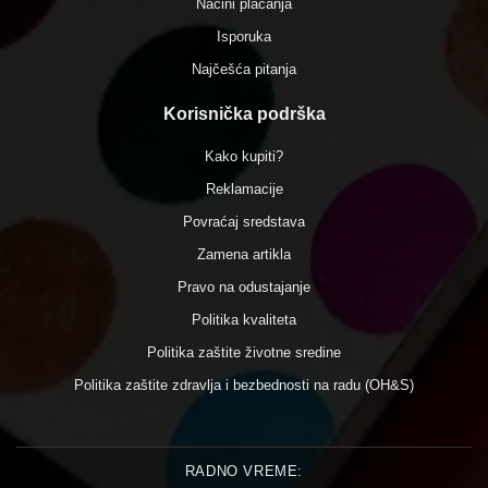
Načini plaćanja
Isporuka
Najčešća pitanja
Korisnička podrška
Kako kupiti?
Reklamacije
Povraćaj sredstava
Zamena artikla
Pravo na odustajanje
Politika kvaliteta
Politika zaštite životne sredine
Politika zaštite zdravlja i bezbednosti na radu (OH&S)
RADNO VREME: