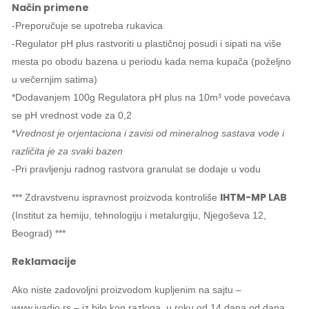
Način primene
-Preporučuje se upotreba rukavica
-Regulator pH plus rastvoriti u plastičnoj posudi i sipati na više
mesta po obodu bazena u periodu kada nema kupača (poželjno
u večernjim satima)
*Dodavanjem 100g Regulatora pH plus na 10m³ vode povećava
se pH vrednost vode za 0,2
*
Vrednost je orjentaciona i zavisi od mineralnog sastava vode i
različita je za svaki bazen
-Pri pravljenju radnog rastvora granulat se dodaje u vodu
IHTM-MP LAB
*** Zdravstvenu ispravnost proizvoda kontroliše
(Institut za hemiju, tehnologiju i metalurgiju, Njegoševa 12,
Beograd) ***
Reklamacije
Ako niste zadovoljni proizvodom kupljenim na sajtu –
www.ivadjo.rs – iz bilo kog razloga, u roku od 14 dana od dana