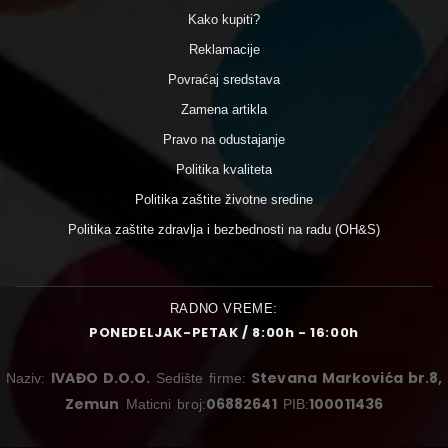
Kako kupiti?
Reklamacije
Povraćaj sredstava
Zamena artikla
Pravo na odustajanje
Politika kvaliteta
Politika zaštite životne sredine
Politika zaštite zdravlja i bezbednosti na radu (OH&S)
RADNO VREME:
PONEDELJAK-PETAK / 8:00h - 16:00h
IVAĐO D.O.O.
Stevana Markovića br.8,
Naziv:
Sedište firme:
Zemun
06882641
100011436
Maticni broj:
PIB: