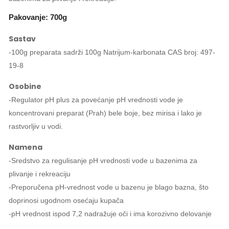
Pakovanje: 700g
Sastav
-100g preparata sadrži 100g Natrijum-karbonata CAS broj: 497-
19-8
Osobine
-Regulator pH plus za povećanje pH vrednosti vode je
koncentrovani preparat (Prah) bele boje, bez mirisa i lako je
rastvorljiv u vodi.
Namena
-Sredstvo za regulisanje pH vrednosti vode u bazenima za
plivanje i rekreaciju
-Preporučena pH-vrednost vode u bazenu je blago bazna, što
doprinosi ugodnom osećaju kupača
-pH vrednost ispod 7,2 nadražuje oči i ima korozivno delovanje