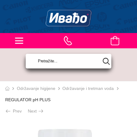
Održavanje higijene
Održavanje i tretman voda
REGULATOR pH PLUS
Prev
Next