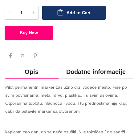
Add to Cart
Buy Now
Opis
Dodatne informacije
Pilot permanentni marker zaslužno drži vodeće mesto. Piše po
svim površinama: metal, drvo, plastika.. I u svim uslovima.
Otporan na toplotu, hladnoću i vodu. I tu prednostima nije kraj;
čak i da ostavite marker sa otvorenom
…
kapicom ceo dan, on se neće osušiti. Nije toksičan ( ne sadrži