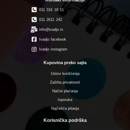
011 316 18 51
011 2611 242
info@ivadjo.rs
Ivadjo facebook
Ivadjo instagram
Kupovina preko sajta
Uslovi korišćenja
Zaštita privatnosti
Načini plaćanja
Isporuka
Najčešća pitanja
Korisnička podrška