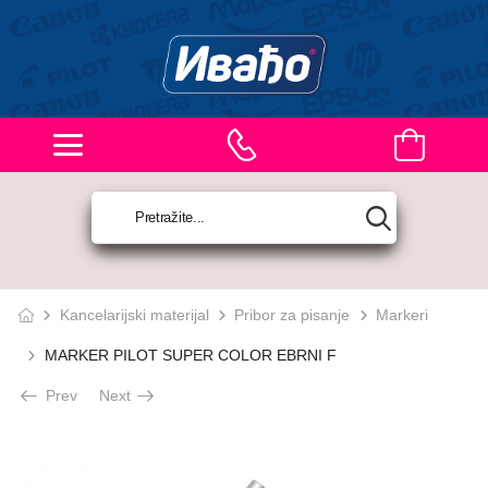
Kancelarijski materijal
Pribor za pisanje
Markeri
MARKER PILOT SUPER COLOR EBRNI F
Prev
Next