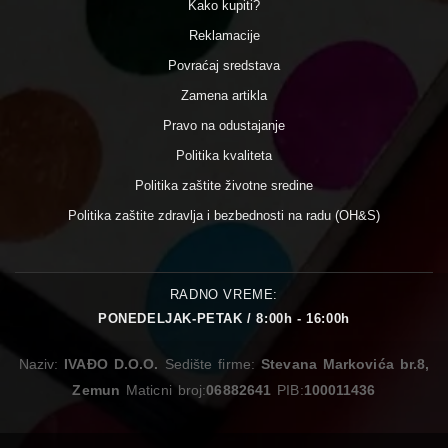
Kako kupiti?
Reklamacije
Povraćaj sredstava
Zamena artikla
Pravo na odustajanje
Politika kvaliteta
Politika zaštite životne sredine
Politika zaštite zdravlja i bezbednosti na radu (OH&S)
RADNO VREME:
PONEDELJAK-PETAK / 8:00h - 16:00h
Naziv:
IVAĐO D.O.O.
Sedište firme:
Stevana Markovića br.8,
Zemun
Maticni broj:
06882641
PIB:
100011436