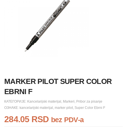
MARKER PILOT SUPER COLOR
EBRNI F
КАТЕГОРИЈЕ:
Kancelarijski materijal
,
Markeri
,
Pribor za pisanje
ОЗНАКЕ:
kancelarijski materijal
,
marker pilot
,
Super Color Ebrni F
284.05
RSD
bez PDV-a