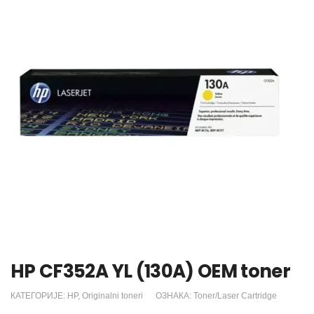
HP CF352A YL (130A) OEM toner
КАТЕГОРИЈЕ:
HP
,
Originalni toneri
ОЗНАКА:
Toner/Laser Cartridge