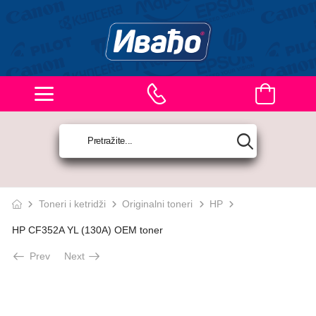
Toneri i ketridži
Originalni toneri
HP
HP CF352A YL (130A) OEM toner
Prev
Next