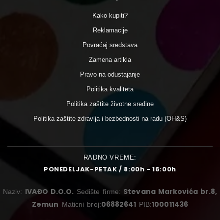
Kako kupiti?
Reklamacije
Povraćaj sredstava
Zamena artikla
Pravo na odustajanje
Politika kvaliteta
Politika zaštite životne sredine
Politika zaštite zdravlja i bezbednosti na radu (OH&S)
RADNO VREME:
PONEDELJAK-PETAK / 8:00h - 16:00h
IVAĐO D.O.O.
Stevana Markovića br.8,
Naziv:
Sedište firme:
Zemun
06882641
100011436
Maticni broj:
PIB: