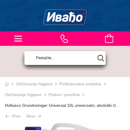
Održavanje higijene
Profesionalna sredstva
Održavanje higijene
Podovi i površine
Hollueco Grundreiniger Universal 10L univerzalni, ekološki čistač za podove
Prev
Next