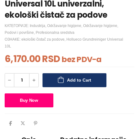
Universal 10L univerzalni,
ekološki čistač za podove
КАТЕГОРИЈЕ:
Industrija
,
Održavanje higijene
,
Održavanje higijene
,
Podovi i površine
,
Profesionalna sredstva
ОЗНАКЕ:
ekološki čistač za podove
,
Hollueco Grundreiniger Universal
10L
6,170.00
RSD
bez PDV-a
Add to Cart
Buy Now