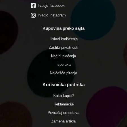
Ivadjo facebook
Ivadjo instagram
Kupovina preko sajta
Uslovi korišćenja
Zaštita privatnosti
Načini plaćanja
Isporuka
Najčešća pitanja
Korisnička podrška
Kako kupiti?
Reklamacije
Povraćaj sredstava
Zamena artikla