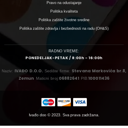
Pravo na odustajanje
Politika kvaliteta
Politika zaštite životne sredine
Politika zaštite zdravlja i bezbednosti na radu (OH&S)
RADNO VREME:
PONEDELJAK-PETAK / 8:00h - 16:00h
IVAĐO D.O.O.
Stevana Markovića br.8,
Naziv:
Sedište firme:
Zemun
06882641
100011436
Maticni broj:
PIB:
Ivađo doo © 2023. Sva prava zadržana.