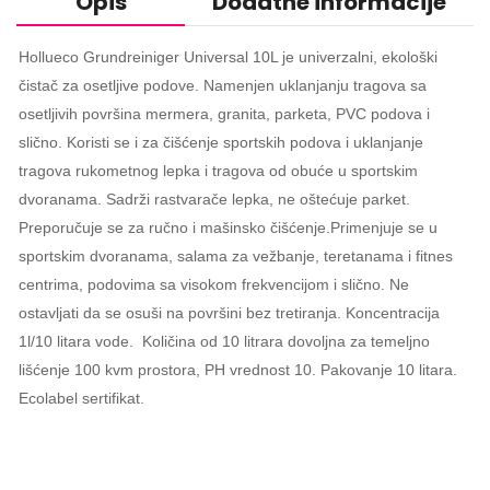
Opis
Dodatne informacije
Hollueco Grundreiniger Universal 10L je univerzalni, ekološki
čistač za osetljive podove. Namenjen uklanjanju tragova sa
osetljivih površina mermera, granita, parketa, PVC podova i
slično. Koristi se i za čišćenje sportskih podova i uklanjanje
tragova rukometnog lepka i tragova od obuće u sportskim
dvoranama. Sadrži rastvarače lepka, ne oštećuje parket.
Preporučuje se za ručno i mašinsko čišćenje.Primenjuje se u
sportskim dvoranama, salama za vežbanje, teretanama i fitnes
centrima, podovima sa visokom frekvencijom i slično. Ne
ostavljati da se osuši na površini bez tretiranja. Koncentracija
1l/10 litara vode. Količina od 10 litrara dovoljna za temeljno
lišćenje 100 kvm prostora, PH vrednost 10. Pakovanje 10 litara.
Ecolabel sertifikat.