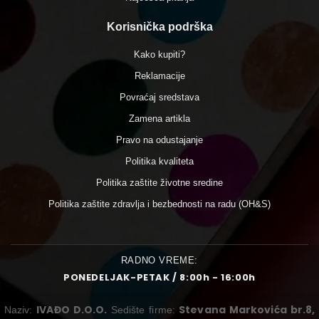
Korisnička podrška
Kako kupiti?
Reklamacije
Povraćaj sredstava
Zamena artikla
Pravo na odustajanje
Politika kvaliteta
Politika zaštite životne sredine
Politika zaštite zdravlja i bezbednosti na radu (OH&S)
RADNO VREME:
PONEDELJAK-PETAK / 8:00h - 16:00h
IVAĐO D.O.O.
Stevana Markovića br.8,
Naziv:
Sedište firme: