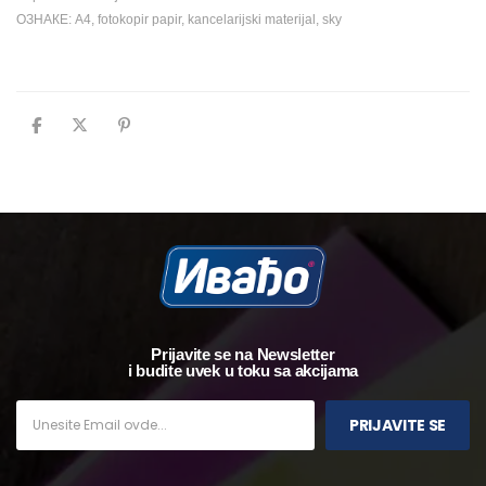
ОЗНАКЕ:
A4
,
fotokopir papir
,
kancelarijski materijal
,
sky
Prijavite se na Newsletter
i budite uvek u toku sa akcijama
PRIJAVITE SE