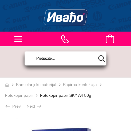
Kancelarijski materijal
Papirna konfekcija
Fotokopir papir
Fotokopir papir SKY A4 80g
Prev
Next