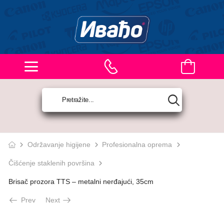
Održavanje higijene
Profesionalna oprema
Čišćenje staklenih površina
Brisač prozora TTS – metalni nerđajući, 35cm
Prev
Next