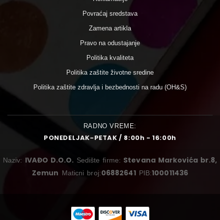
Povraćaj sredstava
Zamena artikla
Pravo na odustajanje
Politika kvaliteta
Politika zaštite životne sredine
Politika zaštite zdravlja i bezbednosti na radu (OH&S)
RADNO VREME:
PONEDELJAK-PETAK / 8:00h - 16:00h
IVAĐO D.O.O.
Stevana Markovića br.8,
Naziv:
Sedište firme:
Zemun
06882641
100011436
Maticni broj:
PIB: