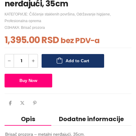
nerđajući, 35cm
КАТЕГОРИЈЕ:
Čišćenje staklenih površina
,
Održavanje higijene
,
Profesionalna oprema
ОЗНАКА:
Brisač prozora
1,395.00
RSD
bez PDV-a
Add to Cart
Buy Now
Opis
Dodatne informacije
Brisač prozora – metalni nerđajući, 35cm.