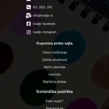
011 2611 242
info@ivadjo.rs
Ivadjo facebook
Ivadjo instagram
Kupovina preko sajta
Uslovi korišćenja
Zaštita privatnosti
Načini plaćanja
Isporuka
Najčešća pitanja
Korisnička podrška
Kako kupiti?
Reklamacije