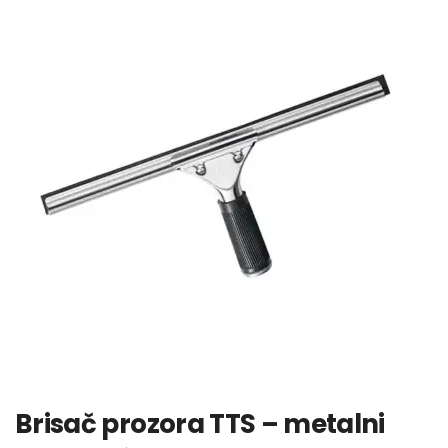
Brisač prozora TTS – metalni