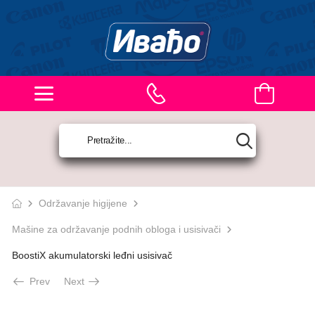
Održavanje higijene
Mašine za održavanje podnih obloga i usisivači
BoostiX akumulatorski leđni usisivač
Prev
Next