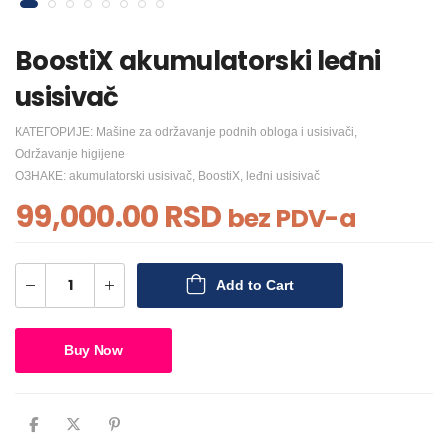
BoostiX akumulatorski leđni
usisivač
КАТЕГОРИЈЕ:
Mašine za održavanje podnih obloga i usisivači
,
Održavanje higijene
ОЗНАКЕ:
akumulatorski usisivač
,
BoostiX
,
leđni usisivač
99,000.00
RSD
bez PDV-a
Add to Cart
Buy Now