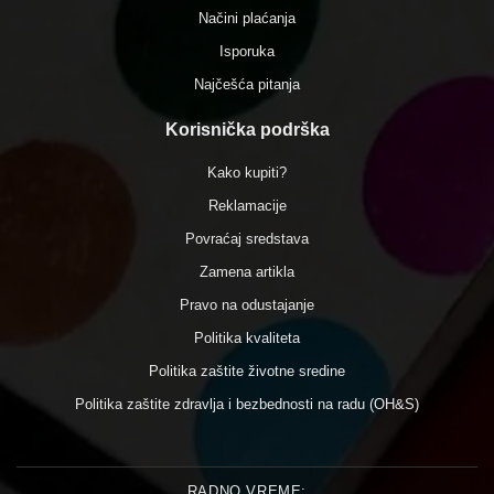
Načini plaćanja
Isporuka
Najčešća pitanja
Korisnička podrška
Kako kupiti?
Reklamacije
Povraćaj sredstava
Zamena artikla
Pravo na odustajanje
Politika kvaliteta
Politika zaštite životne sredine
Politika zaštite zdravlja i bezbednosti na radu (OH&S)
RADNO VREME: