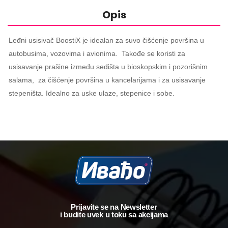
Opis
Leđni usisivač BoostiX je idealan za suvo čišćenje površina u
autobusima, vozovima i avionima. Takođe se koristi za
usisavanje prašine između sedišta u bioskopskim i pozorišnim
salama, za čišćenje površina u kancelarijama i za usisavanje
stepeništa. Idealno za uske ulaze, stepenice i sobe.
Prijavite se na Newsletter
i budite uvek u toku sa akcijama