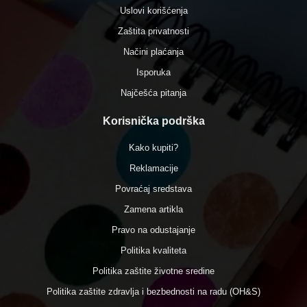
Uslovi korišćenja
Zaštita privatnosti
Načini plaćanja
Isporuka
Najčešća pitanja
Korisnička podrška
Kako kupiti?
Reklamacije
Povraćaj sredstava
Zamena artikla
Pravo na odustajanje
Politika kvaliteta
Politika zaštite životne sredine
Politika zaštite zdravlja i bezbednosti na radu (OH&S)