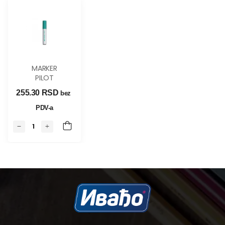
MARKER
PILOT
PINTOR
255.30 
RSD
bez 
ZELENI F
PDV-a